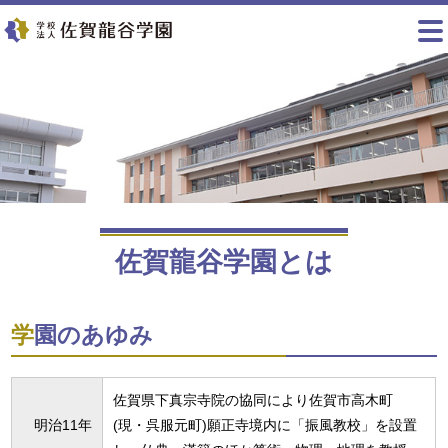
佐賀龍谷学園とは
学園のあゆみ
佐賀県下真宗寺院の協同により佐賀市高木町
明治11年
(現・呉服元町)願正寺境内に「振風教校」を設置