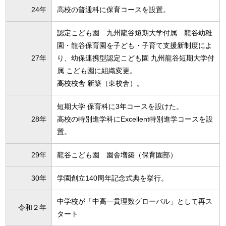
24年
高校の普通科に保育コースを設置。
認定こども園 九州龍谷短期大学付属 龍谷幼稚
園・龍谷保育園を子ども・子育て支援新制度によ
27年
り、幼保連携型認定こども園 九州龍谷短期大学付
属 こども園に組織変更。
高校校舎 新築（東校舎）。
短期大学 保育科に3年コースを設けた。
28年
高校の特別進学科にExcellent特別進学コースを設
置。
29年
龍谷こども園 園舎増築（保育園部）
30年
学園創立140周年記念式典を挙行。
中学校が「中高一貫理数グローバル」として再ス
令和２年
タート