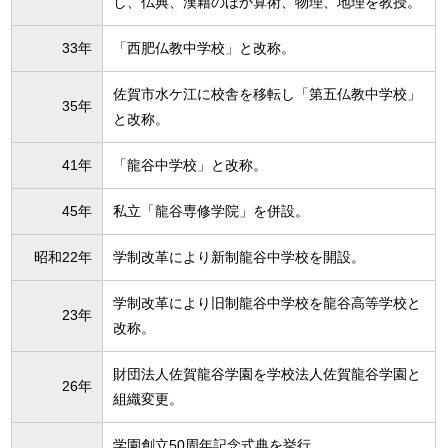
し、仏典、漢籍のほか算術、物理、地理を教授。
33年
「西肥仏教中学校」と改称。
佐賀市水ケ江に校舎を移転し「第五仏教中学校」
35年
と改称。
41年
「龍谷中学校」と改称。
45年
私立「龍谷専修学院」を併設。
昭和22年
学制改革により新制龍谷中学校を開設。
学制改革により旧制龍谷中学校を龍谷高等学校と
23年
改称。
財団法人佐賀龍谷学園を学校法人佐賀龍谷学園と
26年
組織変更。
学園創立50周年記念式典を挙行。