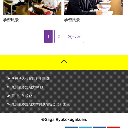
学習風景
学習風景
1
2
次へ
学校法人佐賀龍谷学園
九州龍谷短期大学
龍谷中学校
九州龍谷短期大学付属龍谷こども園
©Saga Ryukokugakuen.